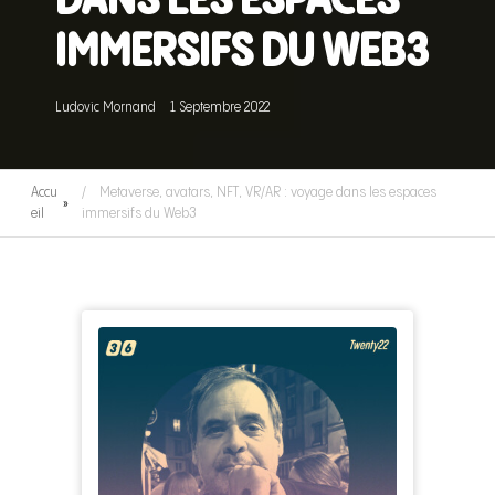
DANS LES ESPACES
IMMERSIFS DU WEB3
Ludovic Mornand
1 Septembre 2022
Accu
Metaverse, avatars, NFT, VR/AR : voyage dans les espaces
»
eil
immersifs du Web3