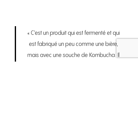
« C’est un produit qui est fermenté et qui
est fabriqué un peu comme une bière,
mais avec une souche de Kombucha. Il
n’y a vraiment pas d’ajout de levure de
bière parce qu’aux États-Unis, en me
renseignant, j’ai remarqué qu’ils ajoutaient
ou des levures de cidre, ou des levures de
bière parfois même des levures de
champagne. Nous, on a vraiment poussé
la R&D pour pouvoir faire un produit