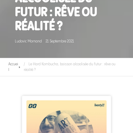
FUTUR : RÊVE OU
RÉALITÉ ?
Ludovic Mornand
21 Septembre 2021
Accuei
Le Hard Kombucha, boisson alcoolisée du futur : rêve ou
»
l
réalité ?