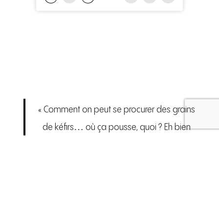
« Comment on peut se procurer des grains
de kéfirs… où ça pousse, quoi ? Eh bien
en fait ça ne pousse pas et ça ne se
synthétise pas en laboratoire. Tout vient
d’une mère originelle et si tu veux t’en
procurer, toi aujourd’hui, t’as qu’une
manière de le faire, c’est de connaitre