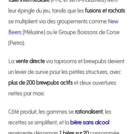
taille intermédiaire
(PME et semi-industriels) tirent
leur épingle du jeu, tandis que les
fusions et rachats
se multiplient via des groupements comme
New
Beers
(Mélusine) ou le Groupe Boissons de Corse
(Pietra).
La
vente directe
via taprooms et brewpubs devient
un levier de survie pour les petites structures, avec
plus de 200 brewpubs actifs
et deux ouvertures
nettes par mois.
Côté produit, les gammes se
rationalisent
, les
recettes se simplifient, et la
bière sans alcool
représente désormais
1 bière sur 20
consommée