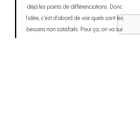
déjà les points de différenciations. Donc
l’idée, c’est d’abord de voir quels sont les
besoins non satisfaits. Pour ça, on va sur
les réseaux sociaux, on va chez les
concurrents. On regarde tous leurs posts
FB, Insta, Twitter, etc., et on essaye de
déceler quelques points importants
positifs ou négatifs qui pourraient être
intéressants pour nous. On peut faire un
listing de tous ces points sur un Excel ou
PowerPoint et on va les décrire puis on va
les scorer (1-10) pour savoir si c’est