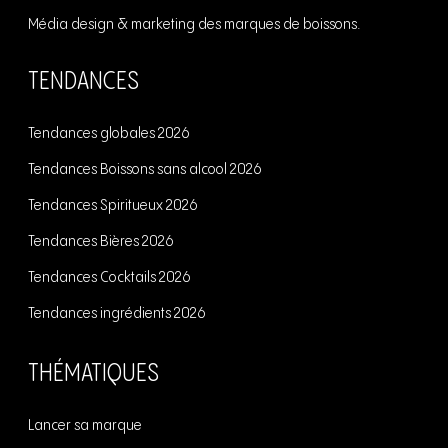
u
e
Média design & marketing des marques de boissons.
x
o
TENDANCES
d
u
Tendances globales 2026
e
r
Tendances Boissons sans alcool 2026
2
é
Tendances Spiritueux 2026
0
a
Tendances Bières 2026
2
l
Tendances Cocktails 2026
1
i
Tendances ingrédients 2026
t
THÉMATIQUES
é
?
Lancer sa marque